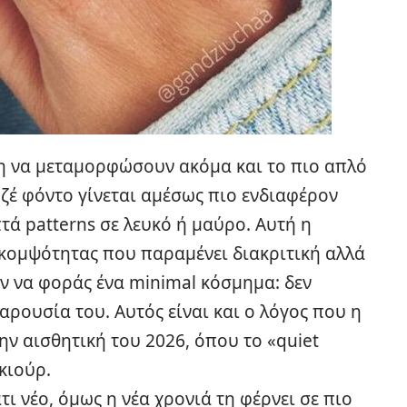
μη να μεταμορφώσουν ακόμα και το πιο απλό
ζέ φόντο γίνεται αμέσως πιο ενδιαφέρον
τά patterns σε λευκό ή μαύρο. Αυτή η
 κομψότητας που παραμένει διακριτική αλλά
αν να φοράς ένα minimal κόσμημα: δεν
αρουσία του. Αυτός είναι και ο λόγος που η
ην αισθητική του 2026, όπου το «quiet
κιούρ.
τι νέο, όμως η νέα χρονιά τη φέρνει σε πιο