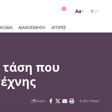
9
Aa
Font
Resizer
ΑΞΊΔΙΑ
ΔΙΑΚΌΣΜΗΣΗ
ΑΓΟΡΈΣ
Η τάση που
τέχνης
Share
6 Min Read