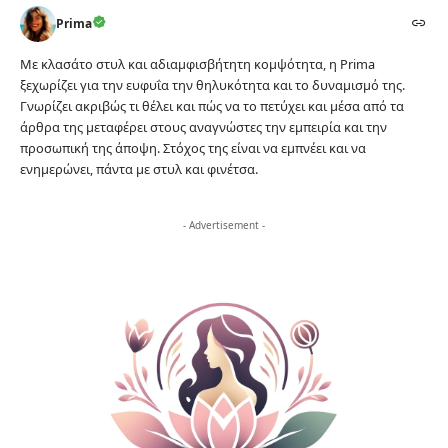
Prima
Με κλασάτο στυλ και αδιαμφισβήτητη κομψότητα, η Prima
ξεχωρίζει για την ευφυΐα την θηλυκότητα και το δυναμισμό της.
Γνωρίζει ακριβώς τι θέλει και πώς να το πετύχει και μέσα από τα
άρθρα της μεταφέρει στους αναγνώστες την εμπειρία και την
προσωπική της άποψη. Στόχος της είναι να εμπνέει και να
ενημερώνει, πάντα με στυλ και φινέτσα.
- Advertisement -