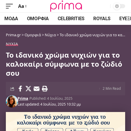
Aa
Font
Resizer
ΜΌΔΑ
ΟΜΟΡΦΙΆ
CELEBRITIES
ROYALS
ΕΥΕΞ
Prima.gr
>
Ομορφιά
>
Νύχια
>
Το ιδανικό χρώμα νυχιών για το καλοκαίρι σύμφωνα με το ζώδιό σου
ΝΎΧΙΑ
Το ιδανικό χρώμα νυχιών για το
καλοκαίρι σύμφωνα με το ζώδιό
σου
2 Min Read
Prima
Published: 4 Ιουλίου, 2025
Last updated: 4 Ιουλίου, 2025 10:32 μμ