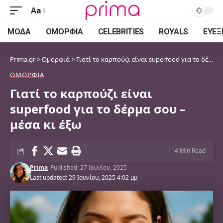
Aa
Font
Resizer
ΜΌΔΑ
ΟΜΟΡΦΙΆ
CELEBRITIES
ROYALS
ΕΥΕΞ
Prima.gr
>
Ομορφιά
>
Γιατί το καρπούζι είναι superfood για το δέρμα σου – μέσα κι έξω
ΟΜΟΡΦΙΆ
Γιατί το καρπούζι είναι
superfood για το δέρμα σου –
μέσα κι έξω
4 Min Read
Prima
Published: 27 Ιουνίου, 2025
Last updated: 29 Ιουνίου, 2025 4:02 μμ