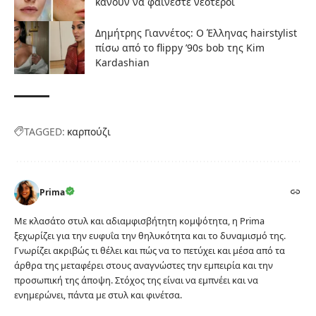
κάνουν να φαίνεστε νεότεροι
Δημήτρης Γιαννέτος: Ο Έλληνας hairstylist
πίσω από το flippy ’90s bob της Kim
Kardashian
TAGGED:
καρπούζι
Prima
Με κλασάτο στυλ και αδιαμφισβήτητη κομψότητα, η Prima
ξεχωρίζει για την ευφυΐα την θηλυκότητα και το δυναμισμό της.
Γνωρίζει ακριβώς τι θέλει και πώς να το πετύχει και μέσα από τα
άρθρα της μεταφέρει στους αναγνώστες την εμπειρία και την
προσωπική της άποψη. Στόχος της είναι να εμπνέει και να
ενημερώνει, πάντα με στυλ και φινέτσα.