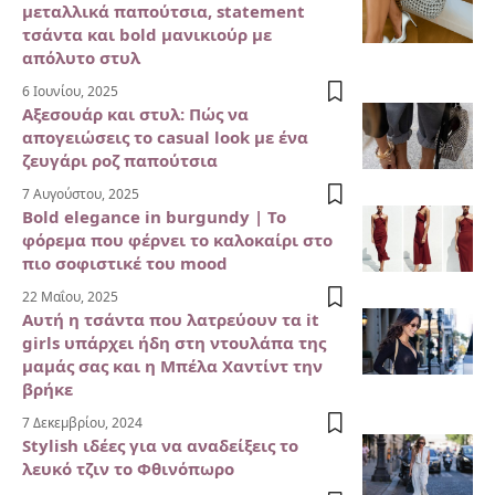
μεταλλικά παπούτσια, statement
τσάντα και bold μανικιούρ με
απόλυτο στυλ
6 Ιουνίου, 2025
Αξεσουάρ και στυλ: Πώς να
απογειώσεις το casual look με ένα
ζευγάρι ροζ παπούτσια
7 Αυγούστου, 2025
Bold elegance in burgundy | Το
φόρεμα που φέρνει το καλοκαίρι στο
πιο σοφιστικέ του mood
22 Μαΐου, 2025
Αυτή η τσάντα που λατρεύουν τα it
girls υπάρχει ήδη στη ντουλάπα της
μαμάς σας και η Μπέλα Χαντίντ την
βρήκε
7 Δεκεμβρίου, 2024
Stylish ιδέες για να αναδείξεις το
λευκό τζιν το Φθινόπωρο