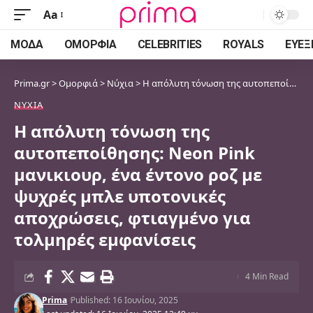
Aa
Font
Resizer
ΜΌΔΑ
ΟΜΟΡΦΙΆ
CELEBRITIES
ROYALS
ΕΥΕΞ
Prima.gr
>
Ομορφιά
>
Νύχια
>
Η απόλυτη τόνωση της αυτοπεποίθησης: Neon Pink μανικιουρ, ένα έντονο ροζ με ψυχρές μπλε υποτονικές αποχρώσεις, φτιαγμένο για τολμηρές εμφανίσεις
ΝΎΧΙΑ
Η απόλυτη τόνωση της
αυτοπεποίθησης: Neon Pink
μανικιουρ, ένα έντονο ροζ με
ψυχρές μπλε υποτονικές
αποχρώσεις, φτιαγμένο για
τολμηρές εμφανίσεις
4 Min Read
Prima
Published: 16 Ιουνίου, 2025