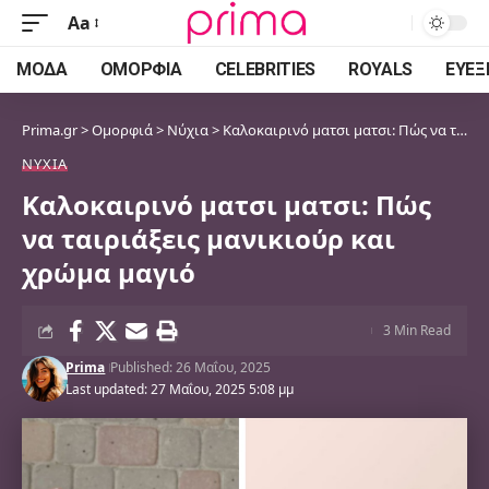
Aa
Font
Resizer
ΜΌΔΑ
ΟΜΟΡΦΙΆ
CELEBRITIES
ROYALS
ΕΥΕΞ
Prima.gr
>
Ομορφιά
>
Νύχια
>
Καλοκαιρινό ματσι ματσι: Πώς να ταιριάξεις μανικιούρ και χρώμα μαγιό
ΝΎΧΙΑ
Καλοκαιρινό ματσι ματσι: Πώς
να ταιριάξεις μανικιούρ και
χρώμα μαγιό
3 Min Read
Prima
Published: 26 Μαΐου, 2025
Last updated: 27 Μαΐου, 2025 5:08 μμ