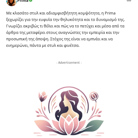
Prima
Με κλασάτο στυλ και αδιαμφισβήτητη κομψότητα, η Prima
ξεχωρίζει για την ευφυΐα την θηλυκότητα και το δυναμισμό της.
Γνωρίζει ακριβώς τι θέλει και πώς να το πετύχει και μέσα από τα
άρθρα της μεταφέρει στους αναγνώστες την εμπειρία και την
προσωπική της άποψη. Στόχος της είναι να εμπνέει και να
ενημερώνει, πάντα με στυλ και φινέτσα.
- Advertisement -