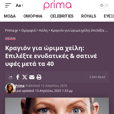
Aa
Font
Resizer
ΜΌΔΑ
ΟΜΟΡΦΙΆ
CELEBRITIES
ROYALS
ΕΥΕΞ
Prima.gr
>
Ομορφιά
>
Χείλη
>
Κραγιόν για ώριμα χείλη: Επιλέξτε ενυδατικές & σατινέ υφές μετά τα 40
ΧΕΊΛΗ
Κραγιόν για ώριμα χείλη:
Επιλέξτε ενυδατικές & σατινέ
υφές μετά τα 40
3 Min Read
Prima
Published: 12 Απριλίου, 2025
Last updated: 13 Απριλίου, 2025 1:33 μμ