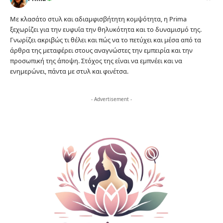
Με κλασάτο στυλ και αδιαμφισβήτητη κομψότητα, η Prima
ξεχωρίζει για την ευφυΐα την θηλυκότητα και το δυναμισμό της.
Γνωρίζει ακριβώς τι θέλει και πώς να το πετύχει και μέσα από τα
άρθρα της μεταφέρει στους αναγνώστες την εμπειρία και την
προσωπική της άποψη. Στόχος της είναι να εμπνέει και να
ενημερώνει, πάντα με στυλ και φινέτσα.
- Advertisement -