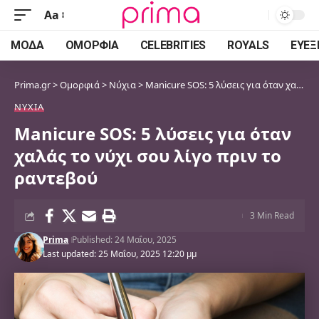
Aa
Font
Resizer
ΜΌΔΑ
ΟΜΟΡΦΙΆ
CELEBRITIES
ROYALS
ΕΥΕΞ
Prima.gr
>
Ομορφιά
>
Νύχια
>
Manicure SOS: 5 λύσεις για όταν χαλάς το νύχι σου λίγο πριν το ραντεβού
ΝΎΧΙΑ
Manicure SOS: 5 λύσεις για όταν
χαλάς το νύχι σου λίγο πριν το
ραντεβού
3 Min Read
Prima
Published: 24 Μαΐου, 2025
Last updated: 25 Μαΐου, 2025 12:20 μμ