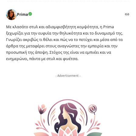
Prima
Με κλασάτο στυλ και αδιαμφισβήτητη κομψότητα, η Prima
ξεχωρίζει για την ευφυΐα την θηλυκότητα και το δυναμισμό της.
Γνωρίζει ακριβώς τι θέλει και πώς να το πετύχει και μέσα από τα
άρθρα της μεταφέρει στους αναγνώστες την εμπειρία και την
προσωπική της άποψη. Στόχος της είναι να εμπνέει και να
ενημερώνει, πάντα με στυλ και φινέτσα.
- Advertisement -