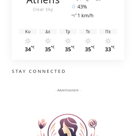
43%
Clear Sky
1 km/h
Κυ
Δε
Τρ
Τε
Πε
°C
°C
°C
°C
°C
34
35
35
35
33
STAY CONNECTED
- Advertisement -