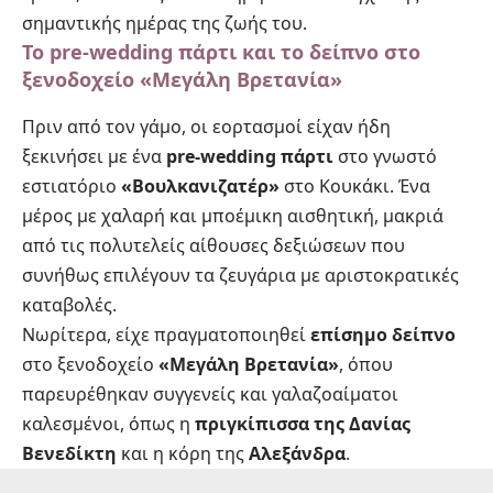
σημαντικής ημέρας της ζωής του.
Το pre-wedding πάρτι και το δείπνο στο
ξενοδοχείο «Μεγάλη Βρετανία»
Πριν από τον γάμο, οι εορτασμοί είχαν ήδη
ξεκινήσει με ένα
pre-wedding πάρτι
στο γνωστό
εστιατόριο
«Βουλκανιζατέρ»
στο Κουκάκι. Ένα
μέρος με χαλαρή και μποέμικη αισθητική, μακριά
από τις πολυτελείς αίθουσες δεξιώσεων που
συνήθως επιλέγουν τα ζευγάρια με αριστοκρατικές
καταβολές.
Νωρίτερα, είχε πραγματοποιηθεί
επίσημο δείπνο
στο ξενοδοχείο
«Μεγάλη Βρετανία»
, όπου
παρευρέθηκαν συγγενείς και γαλαζοαίματοι
καλεσμένοι, όπως η
πριγκίπισσα της Δανίας
Βενεδίκτη
και η κόρη της
Αλεξάνδρα
.