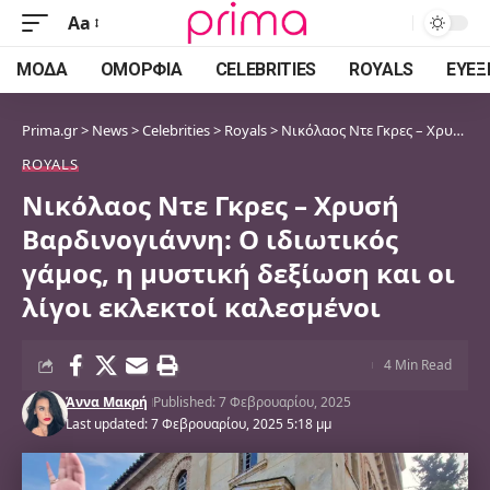
Aa
Font
Resizer
ΜΌΔΑ
ΟΜΟΡΦΙΆ
CELEBRITIES
ROYALS
ΕΥΕΞ
Prima.gr
>
News
>
Celebrities
>
Royals
>
Νικόλαος Ντε Γκρες – Χρυσή Βαρδινογιάννη: Ο ιδιωτικός γάμος, η μυστική δεξίωση και οι λίγοι εκλεκτοί καλεσμένοι
ROYALS
Νικόλαος Ντε Γκρες – Χρυσή
Βαρδινογιάννη: Ο ιδιωτικός
γάμος, η μυστική δεξίωση και οι
λίγοι εκλεκτοί καλεσμένοι
4 Min Read
Άννα Μακρή
Published: 7 Φεβρουαρίου, 2025
Last updated: 7 Φεβρουαρίου, 2025 5:18 μμ