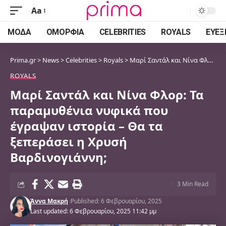
Aa
Font
Resizer
ΜΌΔΑ
ΟΜΟΡΦΙΆ
CELEBRITIES
ROYALS
ΕΥΕΞ
Prima.gr
>
News
>
Celebrities
>
Royals
>
Μαρί Σαντάλ και Νίνα Φλορ: Τα παραμυθένια νυφικά που έγραψαν ιστορία – Θα τα ξεπεράσει η Χρυσή Βαρδινογιάννη;
ROYALS
Μαρί Σαντάλ και Νίνα Φλορ: Τα
παραμυθένια νυφικά που
έγραψαν ιστορία – Θα τα
ξεπεράσει η Χρυσή
Βαρδινογιάννη;
3 Min Read
Άννα Μακρή
Published: 6 Φεβρουαρίου, 2025
Last updated: 6 Φεβρουαρίου, 2025 11:42 μμ