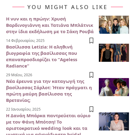
YOU MIGHT ALSO LIKE
Η νυν και η πρώην: Χρυσή
Βαρδινογιάννη και Τατιάνα Μπλάτνικ
στην ίδια εκδήλωση με το Σάκη Ρουβά
14 Φεβρουαρίου, 2025
Βασίλισσα Letizia: Η αληθινή
βιογραφία της βασίλισσας που
επαναπροσδιορίζει το “Ageless
Radiance”
29 Μαΐου, 2026
Νέα έρευνα για την καταγωγή της
βασίλισσας Σάρλοτ: Ήταν πράγματι η
πρώτη μαύρη βασίλισσα της
Βρετανίας;
22 Ιανουαρίου, 2025
Η Δανάη Μπάρκα παντρεύεται αύριο
με τον Φάνη Μπότση! Το
αριστοκρατικό wedding look και τα
μυστικά για αψεγάδιαστη bridal