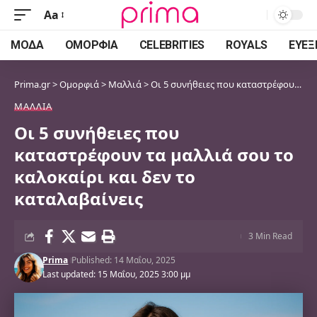
Aa
Font
Resizer
ΜΌΔΑ
ΟΜΟΡΦΙΆ
CELEBRITIES
ROYALS
ΕΥΕΞ
Prima.gr
>
Ομορφιά
>
Μαλλιά
>
Οι 5 συνήθειες που καταστρέφουν τα μαλλιά σου το καλοκαίρι και δεν το καταλαβαίνεις
ΜΑΛΛΙΆ
Οι 5 συνήθειες που
καταστρέφουν τα μαλλιά σου το
καλοκαίρι και δεν το
καταλαβαίνεις
3 Min Read
Prima
Published: 14 Μαΐου, 2025
Last updated: 15 Μαΐου, 2025 3:00 μμ