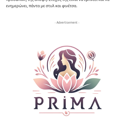
ενημερώνει, πάντα με στυλ και φινέτσα.
- Advertisement -