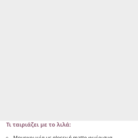
Τι ταιριάζει με το λιλά:
Μονοχρωμία με glossy ή matte φινίρισμα