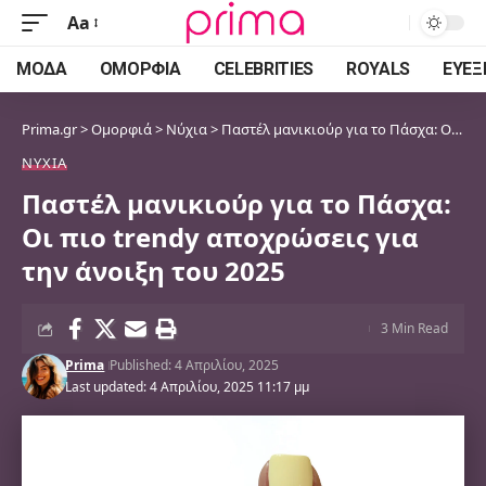
Aa
Font
Resizer
ΜΌΔΑ
ΟΜΟΡΦΙΆ
CELEBRITIES
ROYALS
ΕΥΕΞ
Prima.gr
>
Ομορφιά
>
Νύχια
>
Παστέλ μανικιούρ για το Πάσχα: Οι πιο trendy αποχρώσεις για την άνοιξη του 2025
ΝΎΧΙΑ
Παστέλ μανικιούρ για το Πάσχα:
Οι πιο trendy αποχρώσεις για
την άνοιξη του 2025
3 Min Read
Prima
Published: 4 Απριλίου, 2025
Last updated: 4 Απριλίου, 2025 11:17 μμ