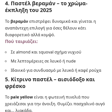
4. Παστέλ βεραμάν – το χρώμα-
έκπληξη του 2025
Το
βεραμάν
επιστρέφει δυναμικά και γίνεται η
αναπάντεχη επιλογή για όσες θέλουν κάτι
διαφορετικό αλλά κομψό.
Πού ταιριάζει:
Σε almond και squoval σχήμα νυχιού
Με λεπτομέρειες σε λευκό ή nude
Ιδανικό για συνδυασμό με λευκά ή καφέ ρούχα
5. Κίτρινο παστέλ – αισιόδοξο και
φρέσκο
Το
pale yellow
είναι η φωτεινή πινελιά που
χρειάζεσαι για την άνοιξη. Θυμίζει πασχαλινό αυγό
και… λιακάδα.