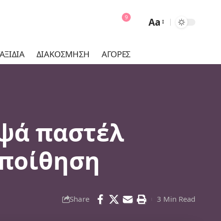
9
Aa
Font
Resizer
ΑΞΊΔΙΑ
ΔΙΑΚΌΣΜΗΣΗ
ΑΓΟΡΈΣ
ομψά παστέλ
εποίθηση
Share
3 Min Read