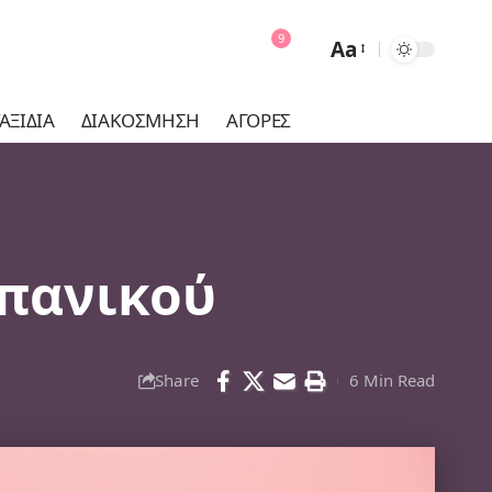
9
Aa
Font
Resizer
ΑΞΊΔΙΑ
ΔΙΑΚΌΣΜΗΣΗ
ΑΓΟΡΈΣ
 πανικού
Share
6 Min Read