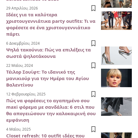
29 Απριλίου, 2026
Ιδέες για τα καλύτερα
χριστουγεννιάτικα party outfits: Τι να
φορέσετε σε ένα χριστουγεννιάτικο
πάρτι
6 Δεκεμβρίου, 2024
Ψηλά τακούνια: Πώς να επιλέξεις τα
σωστά ψηλοτάκουνα
22 Μαΐου, 2024
Τέιλορ Σουίφτ: Το ιδανικό της
μανικιούρ για την Ημέρα του Αγίου
Βαλεντίνου
12 Φεβρουαρίου, 2025
Πώς να φορέσεις το αγαπημένο σου
maxi φόρεμα με σανδάλια: 6 στιλ που
θα απογειώσουν την καλοκαιρινή σου
εμφάνιση
4 Μαΐου, 2025
Closet refresh: 10 outfit ιδέες που