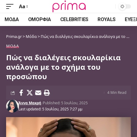
Aa
Font
Resizer
ΜΌΔΑ
ΟΜΟΡΦΙΆ
CELEBRITIES
ROYALS
ΕΥΕΞ
Prima.gr
>
Μόδα
>
Πώς να διαλέγεις σκουλαρίκια ανάλογα με το σχήμα του προσώπου
ΜΌΔΑ
Πώς να διαλέγεις σκουλαρίκια
ανάλογα με το σχήμα του
προσώπου
4 Min Read
Άννα Μακρή
Published: 5 Ιουλίου, 2025
Last updated: 5 Ιουλίου, 2025 7:27 μμ