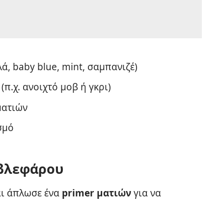
λά, baby blue, mint, σαμπανιζέ)
π.χ. ανοιχτό μοβ ή γκρι)
ματιών
σμό
 βλεφάρου
αι άπλωσε ένα
primer ματιών
για να