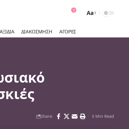
9
Aa
Font
Resizer
ΑΞΊΔΙΑ
ΔΙΑΚΌΣΜΗΣΗ
ΑΓΟΡΈΣ
ωσιακό
σκιές
Share
3 Min Read