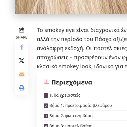
Το smokey eye είναι διαχρονικά έ
SHARE
αλλά την περίοδο του Πάσχα αξίζει
ανάλαφρη εκδοχή. Οι παστέλ σκιές 
αποχρώσεις – προσφέρουν έναν φρ
κλασικό smokey look, ιδανικό για τ
Περιεχόμενα
Τι θα χρειαστείς
Βήμα 1: προετοιμασία βλεφάρου
Βήμα 2: φωτεινή βάση
Βήμα 3: παστέλ βάθος