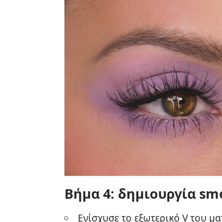
Βήμα 4: δημιουργία sm
Ενίσχυσε το εξωτερικό V του μα