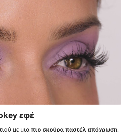
okey εφέ
τιού με μια
πιο σκούρα παστέλ απόχρωση
,