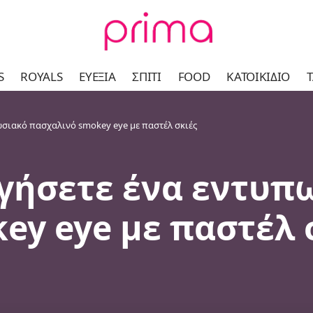
S
ROYALS
ΕΥΕΞΊΑ
ΣΠΊΤΙ
FOOD
ΚΑΤΟΙΚΊΔΙΟ
Τ
σιακό πασχαλινό smokey eye με παστέλ σκιές
γήσετε ένα εντυπ
ey eye με παστέλ 