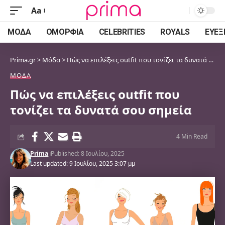
Aa
Font
Resizer
ΜΌΔΑ
ΟΜΟΡΦΙΆ
CELEBRITIES
ROYALS
ΕΥΕΞ
Prima.gr
>
Μόδα
>
Πώς να επιλέξεις outfit που τονίζει τα δυνατά σου σημεία
ΜΌΔΑ
Πώς να επιλέξεις outfit που
τονίζει τα δυνατά σου σημεία
4 Min Read
Prima
Published: 8 Ιουλίου, 2025
Last updated: 9 Ιουλίου, 2025 3:07 μμ