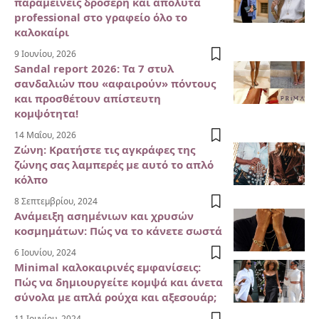
παραμείνεις δροσερή και απόλυτα
professional στο γραφείο όλο το
καλοκαίρι
9 Ιουνίου, 2026
Sandal report 2026: Τα 7 στυλ
σανδαλιών που «αφαιρούν» πόντους
και προσθέτουν απίστευτη
κομψότητα!
14 Μαΐου, 2026
Ζώνη: Κρατήστε τις αγκράφες της
ζώνης σας λαμπερές με αυτό το απλό
κόλπο
8 Σεπτεμβρίου, 2024
Ανάμειξη ασημένιων και χρυσών
κοσμημάτων: Πώς να το κάνετε σωστά
6 Ιουνίου, 2024
Minimal καλοκαιρινές εμφανίσεις:
Πώς να δημιουργείτε κομψά και άνετα
σύνολα με απλά ρούχα και αξεσουάρ;
11 Ιουνίου, 2024