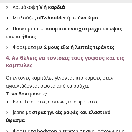
Λαιμόκοψη
V ή καρδιά
Μπλούζες
off-shoulder
ή με
ένα ώμο
Πουκάμισα με
κουμπιά ανοιχτά μέχρι το ύψος
του στήθους
Φορέματα με
ώμους έξω ή λεπτές τιράντες
4. Αν θέλεις να τονίσεις τους γοφούς και τις
καμπύλες
Οι έντονες καμπύλες γίνονται πιο κομψές όταν
αγκαλιάζονται σωστά από τα ρούχα.
Τι να δοκιμάσεις:
Pencil φούστες ή στενές midi φούστες
Jeans με
στρατηγικές ραφές και ελαστικό
ύφασμα
Φορέματα
bodycon
ή stretch σε σκουρόχρωμους