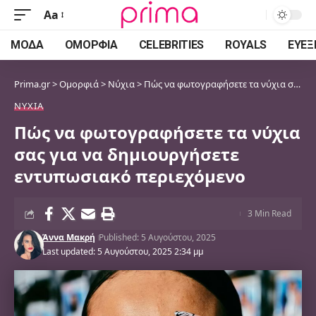
Aa
Font
Resizer
ΜΌΔΑ
ΟΜΟΡΦΙΆ
CELEBRITIES
ROYALS
ΕΥΕΞ
Prima.gr
>
Ομορφιά
>
Νύχια
>
Πώς να φωτογραφήσετε τα νύχια σας για να δημιουργήσετε εντυπωσιακό περιεχόμενο
ΝΎΧΙΑ
Πώς να φωτογραφήσετε τα νύχια
σας για να δημιουργήσετε
εντυπωσιακό περιεχόμενο
3 Min Read
Άννα Μακρή
Published: 5 Αυγούστου, 2025
Last updated: 5 Αυγούστου, 2025 2:34 μμ