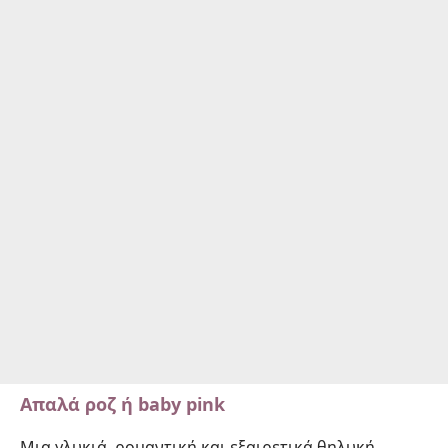
Aπαλά ροζ ή baby pink
Μια γλυκιά, ρομαντική και εξαιρετικά θηλυκή