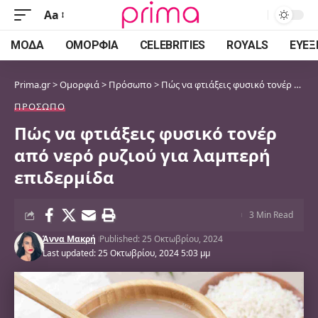
Aa
Font
Resizer
ΜΌΔΑ
ΟΜΟΡΦΙΆ
CELEBRITIES
ROYALS
ΕΥΕΞ
Prima.gr
>
Ομορφιά
>
Πρόσωπο
>
Πώς να φτιάξεις φυσικό τονέρ από νερό ρυζιού για λαμπερή επιδερμίδα
ΠΡΌΣΩΠΟ
Πώς να φτιάξεις φυσικό τονέρ
από νερό ρυζιού για λαμπερή
επιδερμίδα
3 Min Read
Άννα Μακρή
Published: 25 Οκτωβρίου, 2024
Last updated: 25 Οκτωβρίου, 2024 5:03 μμ