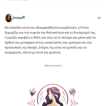
Prima
Με κλασάτο στυλ και αδιαμφισβήτητη κομψότητα, η Prima
ξεχωρίζει για την ευφυΐα την θηλυκότητα και το δυναμισμό της.
Γνωρίζει ακριβώς τι θέλει και πώς να το πετύχει και μέσα από τα
άρθρα της μεταφέρει στους αναγνώστες την εμπειρία και την
προσωπική της άποψη. Στόχος της είναι να εμπνέει και να
ενημερώνει, πάντα με στυλ και φινέτσα.
- Advertisement -