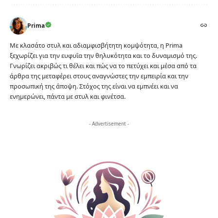
Prima
Με κλασάτο στυλ και αδιαμφισβήτητη κομψότητα, η Prima
ξεχωρίζει για την ευφυΐα την θηλυκότητα και το δυναμισμό της.
Γνωρίζει ακριβώς τι θέλει και πώς να το πετύχει και μέσα από τα
άρθρα της μεταφέρει στους αναγνώστες την εμπειρία και την
προσωπική της άποψη. Στόχος της είναι να εμπνέει και να
ενημερώνει, πάντα με στυλ και φινέτσα.
- Advertisement -