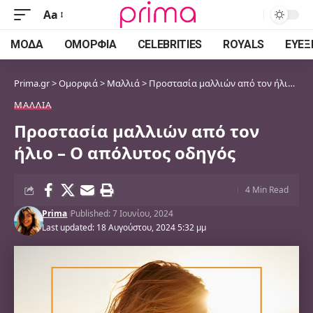
Aa
Font
Resizer
ΜΌΔΑ
ΟΜΟΡΦΙΆ
CELEBRITIES
ROYALS
ΕΥΕΞ
Prima.gr
>
Ομορφιά
>
Μαλλιά
>
Προστασία μαλλιών από τον ήλιο – Ο απόλυτος οδηγός
ΜΑΛΛΙΆ
Προστασία μαλλιών από τον
ήλιο – Ο απόλυτος οδηγός
4 Min Read
Prima
Published: 7 Ιουνίου, 2024
Last updated: 18 Αυγούστου, 2024 5:32 μμ