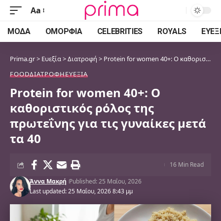
Aa
Font
Resizer
ΜΌΔΑ
ΟΜΟΡΦΙΆ
CELEBRITIES
ROYALS
ΕΥΕΞ
Prima.gr
>
Ευεξία
>
Διατροφή
>
Protein for women 40+: Ο καθοριστικός ρόλος της πρωτεΐνης για τις γυναίκες μετά τα 40
FOOD
ΔΙΑΤΡΟΦΉ
ΕΥΕΞΊΑ
Protein for women 40+: Ο
καθοριστικός ρόλος της
πρωτεΐνης για τις γυναίκες μετά
τα 40
16 Min Read
Άννα Μακρή
Published: 25 Μαΐου, 2026
Last updated: 25 Μαΐου, 2026 8:43 μμ