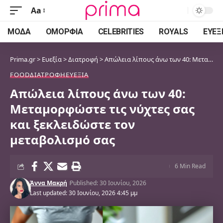
Aa
Font
Resizer
ΜΌΔΑ
ΟΜΟΡΦΙΆ
CELEBRITIES
ROYALS
ΕΥΕΞ
Prima.gr
>
Ευεξία
>
Διατροφή
>
Απώλεια λίπους άνω των 40: Μεταμορφώστε τις νύχτες σας και ξεκλειδώστε τον μεταβολισμό σας
FOOD
ΔΙΑΤΡΟΦΉ
ΕΥΕΞΊΑ
Απώλεια λίπους άνω των 40:
Μεταμορφώστε τις νύχτες σας
και ξεκλειδώστε τον
μεταβολισμό σας
6 Min Read
Άννα Μακρή
Published: 30 Ιουνίου, 2026
Last updated: 30 Ιουνίου, 2026 4:45 μμ