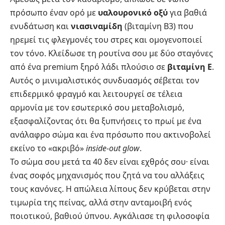
πρόσωπο έναν ορό με
υαλουρονικό οξύ
για βαθιά
ενυδάτωση και
νιασιναμίδη
(βιταμίνη Β3) που
ηρεμεί τις φλεγμονές του στρες και ομογενοποιεί
τον τόνο. Κλείδωσε τη ρουτίνα σου με δύο σταγόνες
από ένα premium ξηρό λάδι πλούσιο σε
βιταμίνη Ε
.
Αυτός ο μινιμαλιστικός συνδυασμός σέβεται τον
επιδερμικό φραγμό και λειτουργεί σε τέλεια
αρμονία με τον εσωτερικό σου μεταβολισμό,
εξασφαλίζοντας ότι θα ξυπνήσεις το πρωί με ένα
ανάλαφρο σώμα και ένα πρόσωπο που ακτινοβολεί
εκείνο το «ακριβό»
inside-out glow
.
Το σώμα σου μετά τα 40 δεν είναι εχθρός σου· είναι
ένας σοφός μηχανισμός που ζητά να του αλλάξεις
τους κανόνες. Η απώλεια λίπους δεν κρύβεται στην
τιμωρία της πείνας, αλλά στην ανταμοιβή ενός
ποιοτικού, βαθιού ύπνου. Αγκάλιασε τη φιλοσοφία