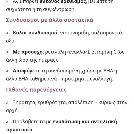
Αν υπάρξει
έντονος ερεθισμός
, μειώστε τη
συχνότητα ή τη συγκέντρωση.
Συνδυασμοί με άλλα συστατικά
Καλοί συνδυασμοί
: νιασιναμίδη, υαλουρονικό
οξύ.
Με προσοχή
: ρετινόλη (εναλλάξ), βιταμίνη C (σε
άλλη ώρα της ημέρας).
Αποφύγετε
τη συνδυασμένη χρήση με AHA ή
άλλα BHA καθημερινά – προτιμήστε εναλλαγή.
Πιθανές παρενέργειες
Ξηρότητα, ερυθρότητα, απολέπιση – κυρίως στην
αρχή.
Προλάβετε τα με
ενυδάτωση και αντηλιακή
προστασία
.