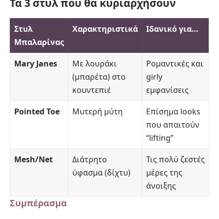
Τα 3 στυλ που θα κυριαρχήσουν
Στυλ
Χαρακτηριστικά
Ιδανικό για…
Μπαλαρίνας
Mary Janes
Με λουράκι
Ρομαντικές και
(μπαρέτα) στο
girly
κουντεπιέ
εμφανίσεις
Pointed Toe
Μυτερή μύτη
Επίσημα looks
που απαιτούν
“lifting”
Mesh/Net
Διάτρητο
Τις πολύ ζεστές
ύφασμα (δίχτυ)
μέρες της
άνοιξης
Συμπέρασμα