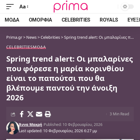
Aa
Font
Resizer
ΜΌΔΑ
ΟΜΟΡΦΙΆ
CELEBRITIES
ROYALS
ΕΥΕΞ
Prima.gr
>
News
>
Celebrities
>
Spring trend alert: Οι μπαλαρίνες που φόρεσε η μαρία κορινθίου είναι το παπούτσι που θα βλέπουμε παντού την άνοιξη 2026
CELEBRITIES
ΜΌΔΑ
Spring trend alert: Οι μπαλαρίνες
που φόρεσε η μαρία κορινθίου
είναι το παπούτσι που θα
βλέπουμε παντού την άνοιξη
2026
3 Min Read
Άννα Μακρή
Published: 10 Φεβρουαρίου, 2026
Last updated: 10 Φεβρουαρίου, 2026 6:27 μμ