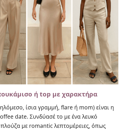
 πουκάμισο ή top με χαρακτήρα
ψηλόμεσο, ίσια γραμμή, flare ή mom) είναι η
offee date. Συνδύασέ το με ένα λευκό
μπλούζα με romantic λεπτομέρειες, όπως