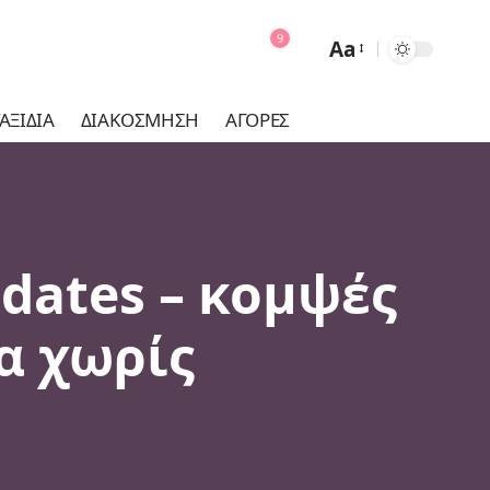
9
Aa
Font
Resizer
ΑΞΊΔΙΑ
ΔΙΑΚΌΣΜΗΣΗ
ΑΓΟΡΈΣ
 dates – κομψές
α χωρίς