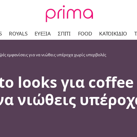
S
ROYALS
ΕΥΕΞΊΑ
ΣΠΊΤΙ
FOOD
ΚΑΤΟΙΚΊΔΙΟ
Τ
ομψές εμφανίσεις για να νιώθεις υπέροχα χωρίς υπερβολές
o looks για coffee
να νιώθεις υπέροχ