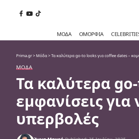
ΜΌΔΑ
ΟΜΟΡΦΙΆ
CELEBRITIE
Prima.gr
>
Μόδα
>
Τα καλύτερα go-to looks για coffee dates – κ
ΜΌΔΑ
Τα καλύτερα go-t
εμφανίσεις για 
υπερβολές
Άννα Μακρή
Published: 25 Ιουλίου, 2025