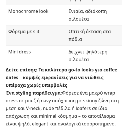
Monochrome look
Ενιαία, αδιάκοπη
σιλουέτα
Φόρεμα με slit
Οπτική έκταση στα
πόδια
Mini dress
Δείχνει ψηλότερη
σιλουέτα
Δείτε επίσης:
Τα καλύτερα go-to looks για coffee
dates – κομψές εμφανίσεις για να νιώθεις
υπέροχα χωρίς υπερβολές
Ένα styling παράδειγμα:
Φόρεσε ένα μακρύ wrap
dress σε μπεζ ή navy απόχρωση με skinny ζώνη στη
μέση και V-neck, nude πέδιλα ή loafers σε ίδια
απόχρωση και minimal κόσμημα – το αποτέλεσμα
είναι ψηλό, elegant και αναλογικά ισορροπημένο.