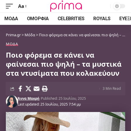
Aa
Font
Resizer
ΜΌΔΑ
ΟΜΟΡΦΙΆ
CELEBRITIES
ROYALS
ΕΥΕΞ
Prima.gr
>
Μόδα
>
Ποιο φόρεμα σε κάνει να φαίνεσαι πιο ψηλή – τα μυστικά στα ντυσίματα που κολακεύουν
ΜΌΔΑ
Ποιο φόρεμα σε κάνει να
φαίνεσαι πιο ψηλή – τα μυστικά
στα ντυσίματα που κολακεύουν
3 Min Read
Άννα Μακρή
Published: 25 Ιουλίου, 2025
Last updated: 25 Ιουλίου, 2025 7:54 μμ