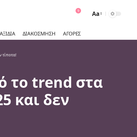
9
Aa
Font
Resizer
ΑΞΊΔΙΑ
ΔΙΑΚΌΣΜΗΣΗ
ΑΓΟΡΈΣ
ν τίποτα!
ό το trend στα
5 και δεν