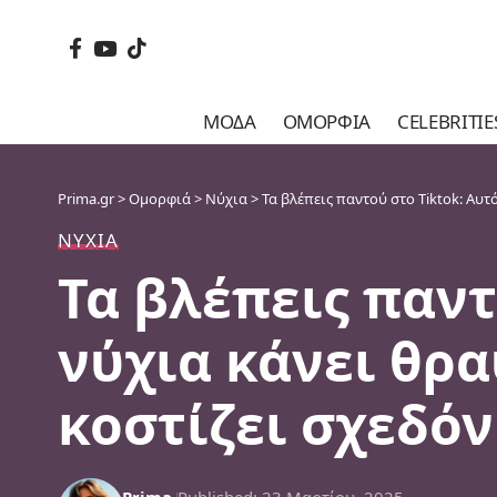
ΜΌΔΑ
ΟΜΟΡΦΙΆ
CELEBRITIE
Prima.gr
>
Ομορφιά
>
Νύχια
>
Τα βλέπεις παντού στο Tiktok: Αυτ
ΝΎΧΙΑ
Τα βλέπεις παντ
νύχια κάνει θρα
κοστίζει σχεδόν
Prima
Published: 23 Μαρτίου, 2025