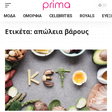
ΜΌΔΑ
ΟΜΟΡΦΙΆ
CELEBRITIES
ROYALS
ΕΥΕΞ
Ετικέτα:
απώλεια βάρους