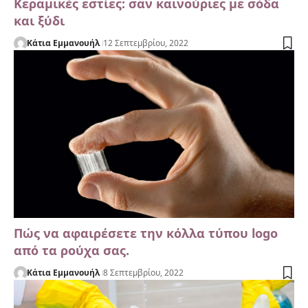
Κεραμικές εστίες: σαν καινούριες με σόδα
και ξύδι
Κάτια Εμμανουήλ
12 Σεπτεμβρίου, 2022
Πώς να αφαιρέσετε την κόλλα τύπου logo
από τα ρούχα σας.
Κάτια Εμμανουήλ
8 Σεπτεμβρίου, 2022