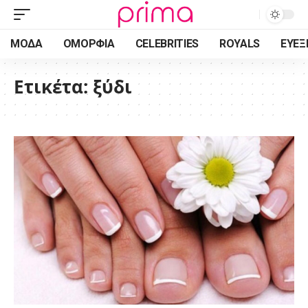
ΜΌΔΑ
ΟΜΟΡΦΙΆ
CELEBRITIES
ROYALS
ΕΥΕΞ
Ετικέτα:
ξύδι