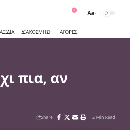
9
Aa
Font
Resizer
ΑΞΊΔΙΑ
ΔΙΑΚΌΣΜΗΣΗ
ΑΓΟΡΈΣ
χι πια, αν
Share
2 Min Read