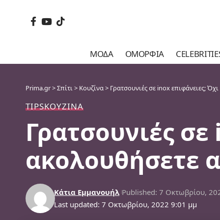
ΜΌΔΑ
ΟΜΟΡΦΙΆ
CELEBRITIE
Prima.gr
>
Σπίτι
>
Κουζίνα
>
Γρατσουνιές σε inox επιφάνειες; Όχι
TIPS
ΚΟΥΖΊΝΑ
Γρατσουνιές σε 
ακολουθήσετε α
Κάτια Εμμανουήλ
Published: 7 Οκτωβρίου, 20
Last updated: 7 Οκτωβρίου, 2022 9:01 μμ