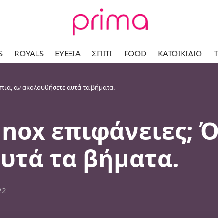
S
ROYALS
ΕΥΕΞΊΑ
ΣΠΊΤΙ
FOOD
ΚΑΤΟΙΚΊΔΙΟ
Τ
 πια, αν ακολουθήσετε αυτά τα βήματα.
inox επιφάνειες; Ό
υτά τα βήματα.
22