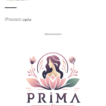
TAGGED:
υγεία
- Advertisement -