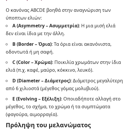
Ο κανόνας ABCDE βοηθά στην αναγνώριση των
ύποπτων ελιών:
A (Asymmetry – Ασυμμετρία)
: Η μια μισή ελιά
δεν είναι ίδια με την άλλη.
B (Border – Όρια)
: Τα όρια είναι ακανόνιστα,
οδοντωτά ή μη σαφή.
C (Color – Χρώμα)
: Ποικιλία χρωμάτων στην ίδια
ελιά (π.χ. καφέ, μαύρο, κόκκινο, λευκό).
D (Diameter – Διάμετρος)
: Διάμετρος μεγαλύτερη
από 6 χιλιοστά (μέγεθος γόμας μολυβιού).
E (Evolving – Εξέλιξη)
: Οποιαδήποτε αλλαγή στο
μέγεθος, το σχήμα, το χρώμα ή τα συμπτώματα
(φαγούρα, αιμορραγία).
Πρόληψη του μελανώματος