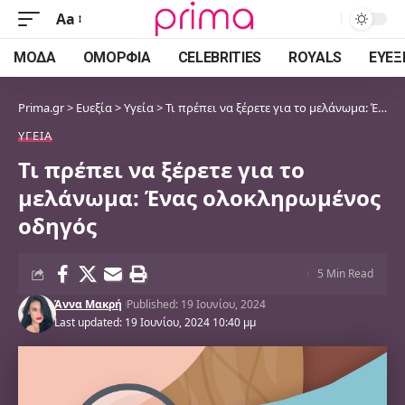
Aa
Font
Resizer
ΜΌΔΑ
ΟΜΟΡΦΙΆ
CELEBRITIES
ROYALS
ΕΥΕΞ
Prima.gr
>
Ευεξία
>
Υγεία
>
Τι πρέπει να ξέρετε για το μελάνωμα: Ένας ολοκληρωμένος οδηγός
ΥΓΕΊΑ
Τι πρέπει να ξέρετε για το
μελάνωμα: Ένας ολοκληρωμένος
οδηγός
5 Min Read
Άννα Μακρή
Published: 19 Ιουνίου, 2024
Last updated: 19 Ιουνίου, 2024 10:40 μμ