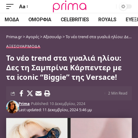
Aa
Font
Resizer
ΜΌΔΑ
ΟΜΟΡΦΙΆ
CELEBRITIES
ROYALS
ΕΥΕΞ
Prima.gr
>
Αγορές
>
Αξεσουάρ
>
Το νέο trend στα γυαλιά ηλίου: Δες τη Σαμπρίνα Κάρπεντερ με τα iconic “Biggie” της Versace!
ΑΞΕΣΟΥΆΡ
ΜΌΔΑ
Το νέο trend στα γυαλιά ηλίου:
Δες τη Σαμπρίνα Κάρπεντερ με
τα iconic “Biggie” της Versace!
2 Min Read
Prima
Published: 10 Δεκεμβρίου, 2024
Last updated: 11 Δεκεμβρίου, 2024 5:46 μμ