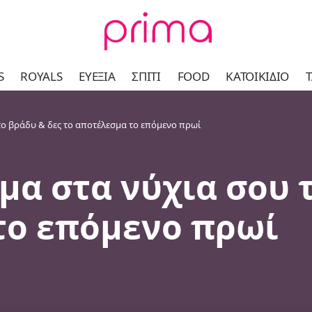
S
ROYALS
ΕΥΕΞΊΑ
ΣΠΊΤΙ
FOOD
ΚΑΤΟΙΚΊΔΙΟ
Τ
το βράδυ & δες το αποτέλεσμα το επόμενο πρωί
α στα νύχια σου 
το επόμενο πρωί