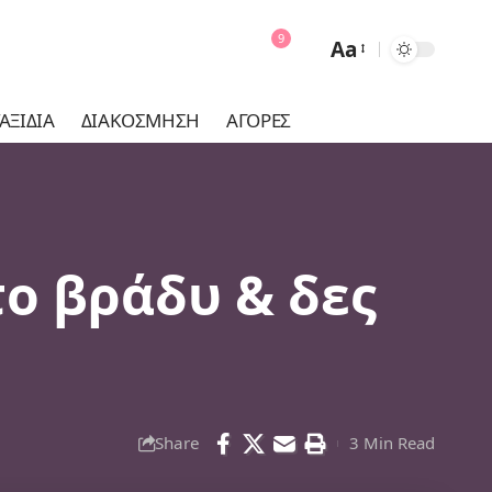
9
Aa
Font
Resizer
ΑΞΊΔΙΑ
ΔΙΑΚΌΣΜΗΣΗ
ΑΓΟΡΈΣ
το βράδυ & δες
Share
3 Min Read