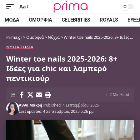
Aa
Font
Resizer
ΜΌΔΑ
ΟΜΟΡΦΙΆ
CELEBRITIES
ROYALS
ΕΥΕΞ
Prima.gr
>
Ομορφιά
>
Νύχια
>
Winter toe nails 2025-2026: 8+ Ιδέες για chic και λαμπερό πεντικιούρ
ΝΎΧΙΑ
ΠΌΔΙΑ
Winter toe nails 2025-2026: 8+
Ιδέες για chic και λαμπερό
πεντικιούρ
2 Min Read
Άννα Μακρή
Published: 4 Σεπτεμβρίου, 2025
Last updated: 4 Σεπτεμβρίου, 2025 5:26 μμ