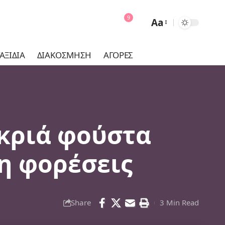
9
Aa
Font
Resizer
ΑΞΊΔΙΑ
ΔΙΑΚΌΣΜΗΣΗ
ΑΓΟΡΈΣ
ακριά φούστα
τη φορέσεις
Share
3 Min Read