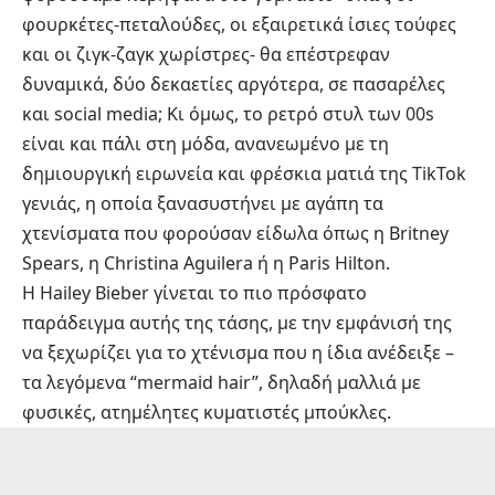
φουρκέτες-πεταλούδες, οι εξαιρετικά ίσιες τούφες
και οι ζιγκ-ζαγκ χωρίστρες- θα επέστρεφαν
δυναμικά, δύο δεκαετίες αργότερα, σε πασαρέλες
και social media; Κι όμως, το ρετρό στυλ των 00s
είναι και πάλι στη μόδα, ανανεωμένο με τη
δημιουργική ειρωνεία και φρέσκια ματιά της TikTok
γενιάς, η οποία ξανασυστήνει με αγάπη τα
χτενίσματα που φορούσαν είδωλα όπως η Britney
Spears, η Christina Aguilera ή η Paris Hilton.
Η Hailey Bieber γίνεται το πιο πρόσφατο
παράδειγμα αυτής της τάσης, με την εμφάνισή της
να ξεχωρίζει για το χτένισμα που η ίδια ανέδειξε –
τα λεγόμενα “mermaid hair”, δηλαδή μαλλιά με
φυσικές, ατημέλητες κυματιστές μπούκλες.