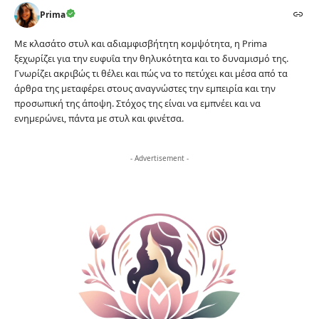
Prima
Με κλασάτο στυλ και αδιαμφισβήτητη κομψότητα, η Prima
ξεχωρίζει για την ευφυΐα την θηλυκότητα και το δυναμισμό της.
Γνωρίζει ακριβώς τι θέλει και πώς να το πετύχει και μέσα από τα
άρθρα της μεταφέρει στους αναγνώστες την εμπειρία και την
προσωπική της άποψη. Στόχος της είναι να εμπνέει και να
ενημερώνει, πάντα με στυλ και φινέτσα.
- Advertisement -