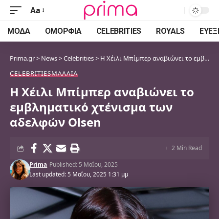
Aa
Font
Resizer
ΜΌΔΑ
ΟΜΟΡΦΙΆ
CELEBRITIES
ROYALS
ΕΥΕΞ
Prima.gr
>
News
>
Celebrities
>
Η Χέιλι Μπίμπερ αναβιώνει το εμβληματικό χτένισμα των αδελφών Olsen
CELEBRITIES
ΜΑΛΛΙΆ
Η Χέιλι Μπίμπερ αναβιώνει το
εμβληματικό χτένισμα των
αδελφών Olsen
2 Min Read
Prima
Published: 5 Μαΐου, 2025
Last updated: 5 Μαΐου, 2025 1:31 μμ