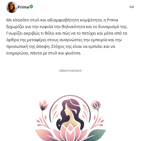
Prima
Με κλασάτο στυλ και αδιαμφισβήτητη κομψότητα, η Prima
ξεχωρίζει για την ευφυΐα την θηλυκότητα και το δυναμισμό της.
Γνωρίζει ακριβώς τι θέλει και πώς να το πετύχει και μέσα από τα
άρθρα της μεταφέρει στους αναγνώστες την εμπειρία και την
προσωπική της άποψη. Στόχος της είναι να εμπνέει και να
ενημερώνει, πάντα με στυλ και φινέτσα.
- Advertisement -