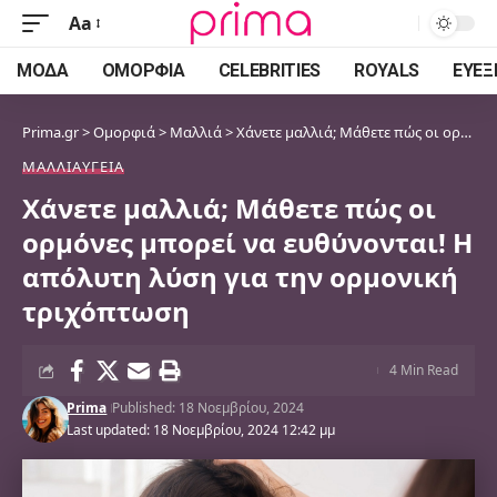
Aa
Font
Resizer
ΜΌΔΑ
ΟΜΟΡΦΙΆ
CELEBRITIES
ROYALS
ΕΥΕΞ
Prima.gr
>
Ομορφιά
>
Μαλλιά
>
Χάνετε μαλλιά; Μάθετε πώς οι ορμόνες μπορεί να ευθύνονται! Η απόλυτη λύση για την ορμονική τριχόπτωση
ΜΑΛΛΙΆ
ΥΓΕΊΑ
Χάνετε μαλλιά; Μάθετε πώς οι
ορμόνες μπορεί να ευθύνονται! Η
απόλυτη λύση για την ορμονική
τριχόπτωση
4 Min Read
Prima
Published: 18 Νοεμβρίου, 2024
Last updated: 18 Νοεμβρίου, 2024 12:42 μμ