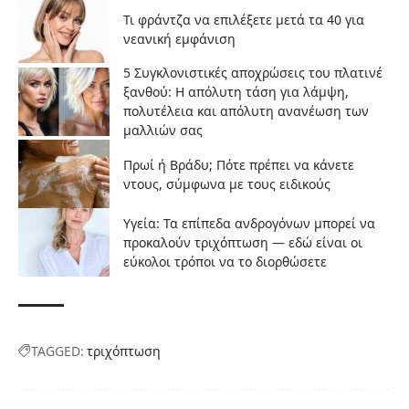
Τι φράντζα να επιλέξετε μετά τα 40 για
νεανική εμφάνιση
5 Συγκλονιστικές αποχρώσεις του πλατινέ
ξανθού: Η απόλυτη τάση για λάμψη,
πολυτέλεια και απόλυτη ανανέωση των
μαλλιών σας
Πρωί ή Βράδυ; Πότε πρέπει να κάνετε
ντους, σύμφωνα με τους ειδικούς
Υγεία: Τα επίπεδα ανδρογόνων μπορεί να
προκαλούν τριχόπτωση — εδώ είναι οι
εύκολοι τρόποι να το διορθώσετε
TAGGED:
τριχόπτωση