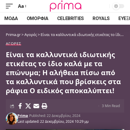
Aa
Font
Resizer
ΜΌΔΑ
ΟΜΟΡΦΙΆ
CELEBRITIES
ROYALS
ΕΥΕΞ
Prima.gr
>
Αγορές
>
Είναι τα καλλυντικά ιδιωτικής ετικέτας το ίδιο καλά με τα επώνυμα; Η αλήθεια πίσω από τα καλλυντικά που βρίσκεις στα ράφια Ο ειδικός αποκαλύπτει!
ΑΓΟΡΈΣ
Είναι τα καλλυντικά ιδιωτικής
ετικέτας το ίδιο καλά με τα
επώνυμα; Η αλήθεια πίσω από
τα καλλυντικά που βρίσκεις στα
ράφια Ο ειδικός αποκαλύπτει!
3 Min Read
Prima
Published: 22 Δεκεμβρίου, 2024
Last updated: 22 Δεκεμβρίου, 2024 10:29 μμ