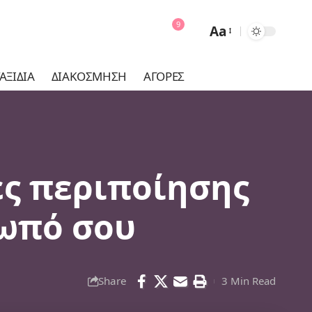
9
Aa
Font
Resizer
ΑΞΊΔΙΑ
ΔΙΑΚΌΣΜΗΣΗ
ΑΓΟΡΈΣ
ες περιποίησης
σωπό σου
Share
3 Min Read