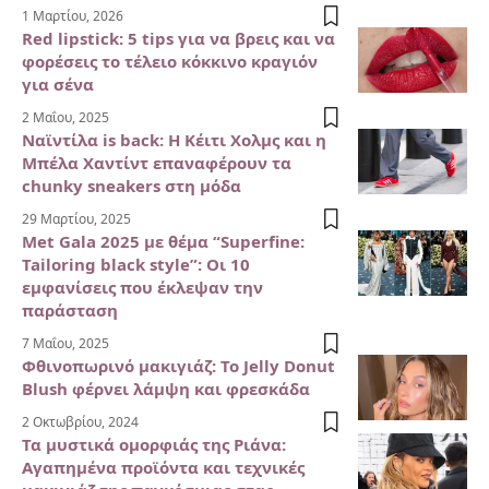
1 Μαρτίου, 2026
Red lipstick: 5 tips για να βρεις και να
φορέσεις το τέλειο κόκκινο κραγιόν
για σένα
2 Μαΐου, 2025
Ναϊντίλα is back: Η Κέιτι Χολμς και η
Μπέλα Χαντίντ επαναφέρουν τα
chunky sneakers στη μόδα
29 Μαρτίου, 2025
Met Gala 2025 με θέμα “Superfine:
Tailoring black style”: Oι 10
εμφανίσεις που έκλεψαν την
παράσταση
7 Μαΐου, 2025
Φθινοπωρινό μακιγιάζ: Το Jelly Donut
Blush φέρνει λάμψη και φρεσκάδα
2 Οκτωβρίου, 2024
Τα μυστικά ομορφιάς της Ριάνα:
Αγαπημένα προϊόντα και τεχνικές