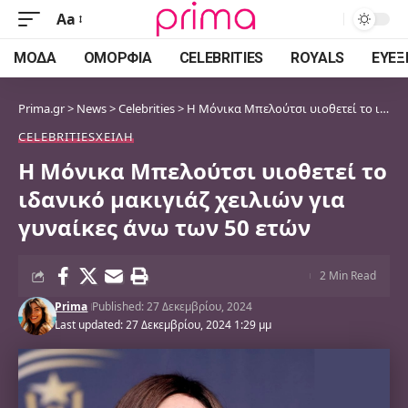
Aa
Font
Resizer
ΜΌΔΑ
ΟΜΟΡΦΙΆ
CELEBRITIES
ROYALS
ΕΥΕΞ
Prima.gr
>
News
>
Celebrities
>
Η Μόνικα Μπελούτσι υιοθετεί το ιδανικό μακιγιάζ χειλιών για γυναίκες άνω των 50 ετών
CELEBRITIES
ΧΕΊΛΗ
Η Μόνικα Μπελούτσι υιοθετεί το
ιδανικό μακιγιάζ χειλιών για
γυναίκες άνω των 50 ετών
2 Min Read
Prima
Published: 27 Δεκεμβρίου, 2024
Last updated: 27 Δεκεμβρίου, 2024 1:29 μμ