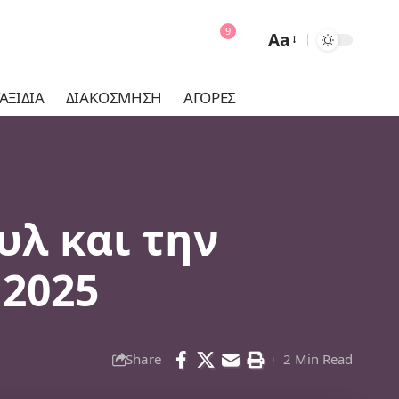
9
Aa
Font
Resizer
ΑΞΊΔΙΑ
ΔΙΑΚΌΣΜΗΣΗ
ΑΓΟΡΈΣ
υλ και την
 2025
Share
2 Min Read