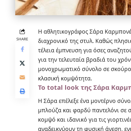
Η αθλητικογράφος Σάρα Καρμπονέρ
SHARE
διαχρονικό της στυλ. Καθώς πλησι
τέλεια έμπνευση για όσες αναζητο
για την τελευταία βραδιά του χρό
μονοχρωματικό σύνολο σε σκούρο 
κλασική κομψότητα.
Το total look της Σάρα Καρ
Η Σάρα επέλεξε ένα μοντέρνο σύν
μπλούζα και φαρδύ παντελόνι σε σ
κομψό και ιδανικό για τις γιορτιν
αναδεικνύουν τη φυσική άνεση, ε