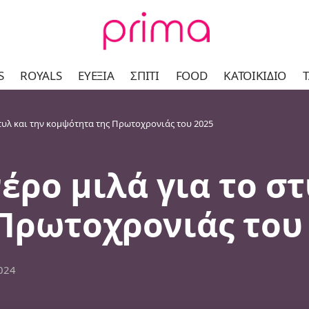
S
ROYALS
ΕΥΕΞΊΑ
ΣΠΊΤΙ
FOOD
ΚΑΤΟΙΚΊΔΙΟ
Τ
τυλ και την κομψότητα της Πρωτοχρονιάς του 2025
ρο μιλά για το στ
Πρωτοχρονιάς του
2024