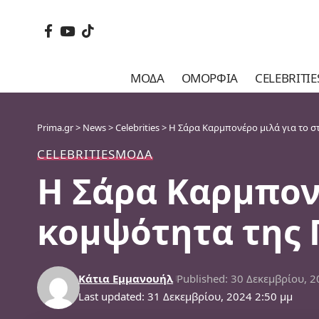
ΜΌΔΑ
ΟΜΟΡΦΙΆ
CELEBRITIE
Prima.gr
>
News
>
Celebrities
>
Η Σάρα Καρμπονέρο μιλά για το σ
CELEBRITIES
ΜΌΔΑ
Η Σάρα Καρμπονέ
κομψότητα της 
Κάτια Εμμανουήλ
Published: 30 Δεκεμβρίου, 
Last updated: 31 Δεκεμβρίου, 2024 2:50 μμ