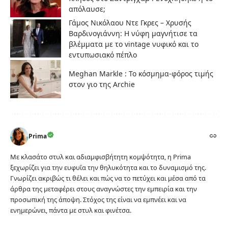
απόλαυσε;
Γάμος Νικόλαου Ντε Γκρες – Χρυσής
Βαρδινογιάννη: Η νύφη μαγνήτισε τα
βλέμματα με το vintage νυφικό και το
εντυπωσιακό πέπλο
Meghan Markle : Το κόσμημα-φόρος τιμής
στον γιο της Archie
Prima
Με κλασάτο στυλ και αδιαμφισβήτητη κομψότητα, η Prima
ξεχωρίζει για την ευφυΐα την θηλυκότητα και το δυναμισμό της.
Γνωρίζει ακριβώς τι θέλει και πώς να το πετύχει και μέσα από τα
άρθρα της μεταφέρει στους αναγνώστες την εμπειρία και την
προσωπική της άποψη. Στόχος της είναι να εμπνέει και να
ενημερώνει, πάντα με στυλ και φινέτσα.