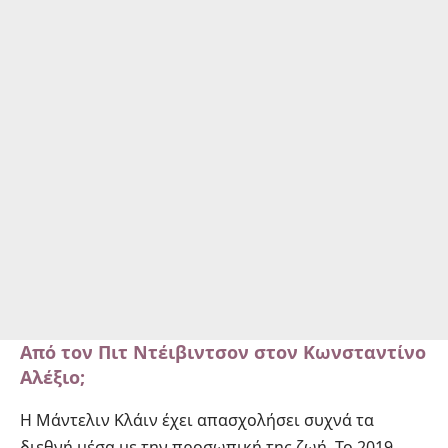
Από τον Πιτ Ντέιβιντσον στον Κωνσταντίνο
Αλέξιο;
Η Μάντελιν Κλάιν έχει απασχολήσει συχνά τα
διεθνή μέσα με την προσωπική της ζωή. Το 2019