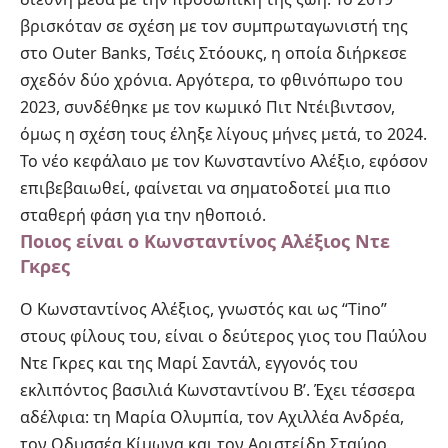
βρισκόταν σε σχέση με τον συμπρωταγωνιστή της
στο Outer Banks, Τσέις Στόουκς, η οποία διήρκεσε
σχεδόν δύο χρόνια. Αργότερα, το φθινόπωρο του
2023, συνδέθηκε με τον κωμικό Πιτ Ντέιβιντσον,
όμως η σχέση τους έληξε λίγους μήνες μετά, το 2024.
Το νέο κεφάλαιο με τον Κωνσταντίνο Αλέξιο, εφόσον
επιβεβαιωθεί, φαίνεται να σηματοδοτεί μια πιο
σταθερή φάση για την ηθοποιό.
Ποιος είναι ο Κωνσταντίνος Αλέξιος Ντε
Γκρες
Ο Κωνσταντίνος Αλέξιος, γνωστός και ως “Tino”
στους φίλους του, είναι ο δεύτερος γιος του Παύλου
Ντε Γκρες και της Μαρί Σαντάλ, εγγονός του
εκλιπόντος βασιλιά Κωνσταντίνου Β’. Έχει τέσσερα
αδέλφια: τη Μαρία Ολυμπία, τον Αχιλλέα Ανδρέα,
τον Οδυσσέα Κίμωνα και τον Αριστείδη Σταύρο.