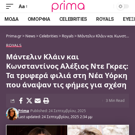
Aa
Font
Resizer
ΜΌΔΑ
ΟΜΟΡΦΙΆ
CELEBRITIES
ROYALS
ΕΥΕΞ
Prima.gr
>
News
>
Celebrities
>
Royals
>
Μάντελιν Κλάιν και Κωνσταντίνος Αλέξιος Ντε Γκρες: Τα τρυφερά φιλιά στη Νέα Υόρκη που άναψαν τις φήμες για σχέση
ROYALS
Μάντελιν Κλάιν και
Κωνσταντίνος Αλέξιος Ντε Γκρες:
Τα τρυφερά φιλιά στη Νέα Υόρκη
που άναψαν τις φήμες για σχέση
3 Min Read
Prima
Published: 24 Σεπτεμβρίου, 2025
Last updated: 24 Σεπτεμβρίου, 2025 2:34 μμ