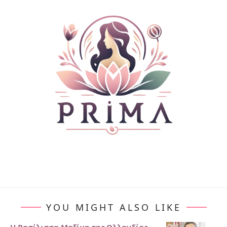
YOU MIGHT ALSO LIKE
Η Βασίλισσα Μαξίμη της Ολλανδίας