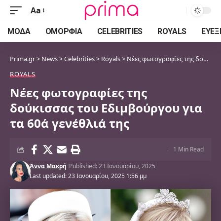
Aa
Font
Resizer
ΜΌΔΑ
ΟΜΟΡΦΙΆ
CELEBRITIES
ROYALS
ΕΥΕΞ
Prima.gr
>
News
>
Celebrities
>
Royals
>
Νέες φωτογραφίες της δούκισσας του Εδιμβούργου για τα 60ά γενέθλιά της
ROYALS
Νέες φωτογραφίες της
δούκισσας του Εδιμβούργου για
τα 60ά γενέθλιά της
1 Min Read
Άννα Μακρή
Published: 23 Ιανουαρίου, 2025
Last updated: 23 Ιανουαρίου, 2025 1:56 μμ