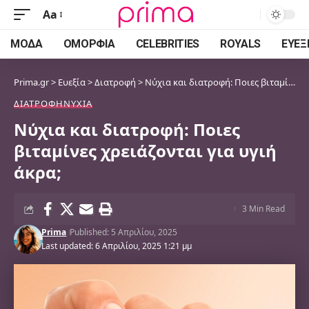
Aa
Font
Resizer
ΜΌΔΑ
ΟΜΟΡΦΙΆ
CELEBRITIES
ROYALS
ΕΥΕΞ
Prima.gr
>
Ευεξία
>
Διατροφή
>
Νύχια και διατροφή: Ποιες βιταμίνες χρειάζονται για υγιή άκρα;
ΔΙΑΤΡΟΦΉ
ΝΎΧΙΑ
Νύχια και διατροφή: Ποιες
βιταμίνες χρειάζονται για υγιή
άκρα;
3 Min Read
Prima
Published: 5 Απριλίου, 2025
Last updated: 6 Απριλίου, 2025 1:21 μμ