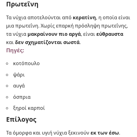
Πρωτεΐνη
Τα νύχια αποτελούνται από
κερατίνη
, η οποία είναι
μια πρωτεΐνη. Χωρίς επαρκή πρόσληψη πρωτεΐνης,
τα νύχια
μακραίνουν πιο αργά
, είναι
εύθραυστα
και
δεν σχηματίζονται σωστά
.
Πηγές:
κοτόπουλο
ψάρι
αυγά
όσπρια
ξηροί καρποί
Επίλογος
Τα όμορφα και υγιή νύχια ξεκινούν
εκ των έσω
.