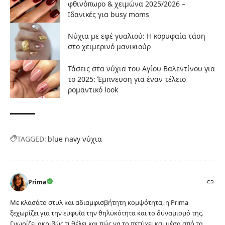
φθινόπωρο & χειμώνα 2025/2026 –
Ιδανικές για busy moms
Νύχια με εφέ γυαλιού: Η κορυφαία τάση
στο χειμερινό μανικιούρ
Τάσεις στα νύχια του Αγίου Βαλεντίνου για
το 2025: Έμπνευση για έναν τέλειο
ρομαντικό look
TAGGED:
blue navy νύχια
Prima
Με κλασάτο στυλ και αδιαμφισβήτητη κομψότητα, η Prima
ξεχωρίζει για την ευφυΐα την θηλυκότητα και το δυναμισμό της.
Γνωρίζει ακριβώς τι θέλει και πώς να το πετύχει και μέσα από τα