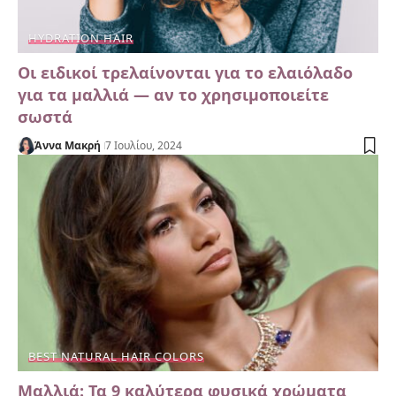
HYDRATION HAIR
Οι ειδικοί τρελαίνονται για το ελαιόλαδο
για τα μαλλιά — αν το χρησιμοποιείτε
σωστά
Άννα Μακρή
7 Ιουλίου, 2024
BEST NATURAL HAIR COLORS
Μαλλιά: Τα 9 καλύτερα φυσικά χρώματα