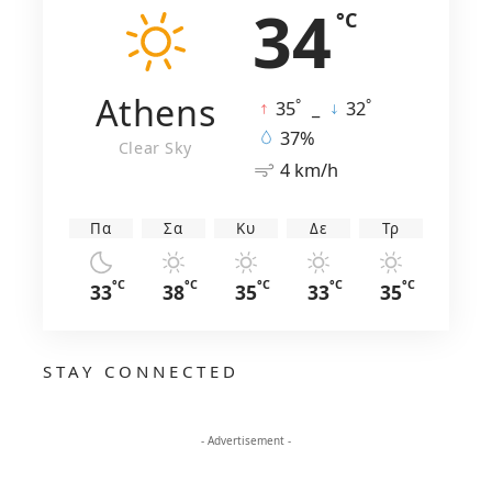
34
°C
Athens
°
°
35
_
32
37%
Clear Sky
4 km/h
Πα
Σα
Κυ
Δε
Τρ
°C
°C
°C
°C
°C
33
38
35
33
35
STAY CONNECTED
- Advertisement -