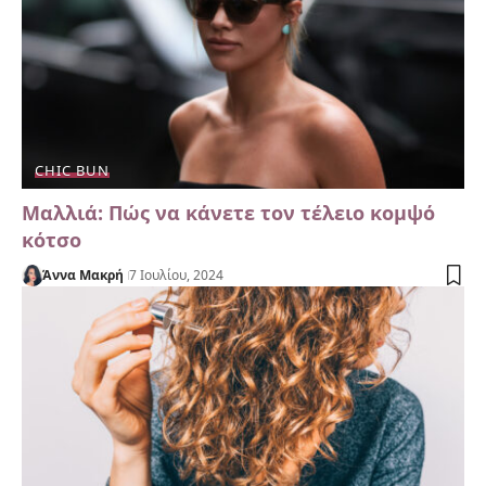
CHIC BUN
Μαλλιά: Πώς να κάνετε τον τέλειο κομψό
κότσο
Άννα Μακρή
7 Ιουλίου, 2024